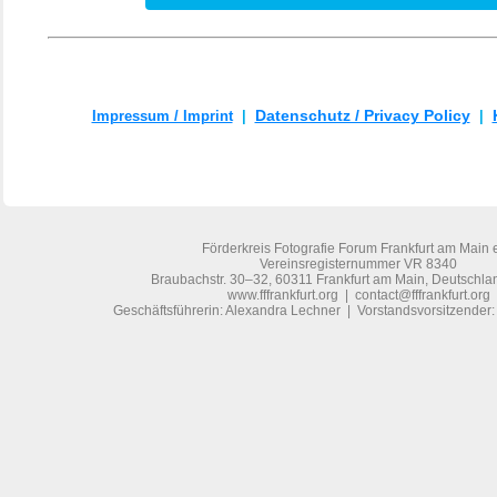
Impressum / Imprint
|
Datenschutz / Privacy Policy
|
Förderkreis Fotografie Forum Frankfurt am Main e
Vereinsregisternummer VR 8340
Braubachstr. 30–32, 60311 Frankfurt am Main, Deutschl
www.fffrankfurt.org | contact@fffrankfurt.org
Geschäftsführerin: Alexandra Lechner |
Vorstandsvorsitzender: 